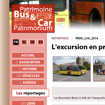
REPORTAGES
>
PROV_LUX_2014
>
FR
NL
DE
EN
L'excursion en 
ACCUEIL
L'
ASSOCIATION
L'
HISTOIRE
LES
VÉHICULES
L'
AGENDA
Les
reportages
Le Mercedes-Benz O 408 de Transports
LES
LIENS